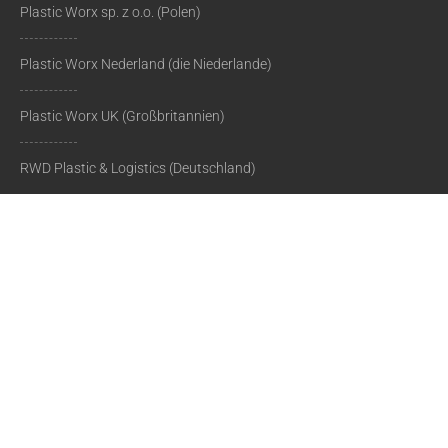
Plastic Worx sp. z o.o. (Polen)
Plastic Worx Nederland (die Niederlande)
Plastic Worx UK (Großbritannien)
RWD Plastic & Logistics (Deutschland)
BÜROÖFFNUNGSZEITEN
Alle Unternehmen werden von einem Büro in Krakau betreut.